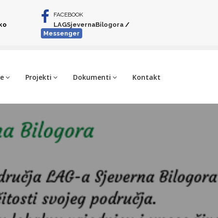
FACEBOOK
iko
LAGSjevernaBilogora
/
Messenger
je
Projekti
Dokumenti
Kontakt