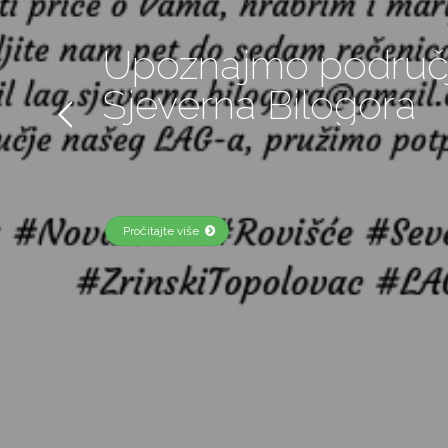
Objava javnog savj
Strategije LAG-a S
Bilogora za razdobl
godine
Pročitajte više