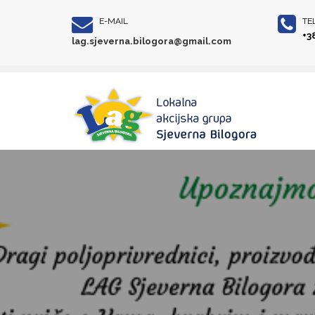
E-MAIL
TE
+3
lag.sjeverna.bilogora@gmail.com