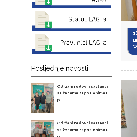
1
LI
'2
Posljednje novosti
Održani redovni sastanci
sa ženama zaposlenima u
p ...
Održani redovni sastanci
sa ženama zaposlenima u
p ...