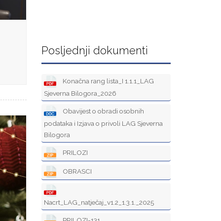
Posljednji dokumenti
Konačna rang lista_I 1.1.1_LAG
Sjeverna Bilogora_2026
Obavijest o obradi osobnih
podataka i Izjava o privoli LAG Sjeverna
Bilogora
PRILOZI
OBRASCI
Nacrt_LAG_natječaj_v1.2_1.3.1._2025
PRILOZI-131