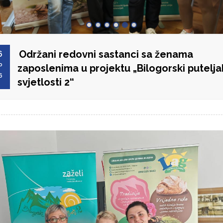
Održani redovni sastanci sa ženama
6
P
zaposlenima u projektu „Bilogorski putelja
6
svjetlosti 2“