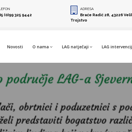
LEFON
ADRESA
85 (0)99 325 9442
Braće Radić 28, 43226 Vel
Trojstvo
Novosti
O nama
LAG natječaji
LAG intervenci