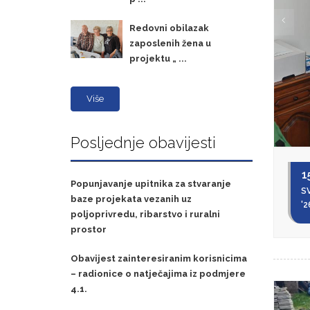
Redovni obilazak
zaposlenih žena u
projektu „ ...
Više
Posljednje obavijesti
1
Popunjavanje upitnika za stvaranje
SV
baze projekata vezanih uz
'2
poljoprivredu, ribarstvo i ruralni
prostor
Obavijest zainteresiranim korisnicima
– radionice o natječajima iz podmjere
4.1.