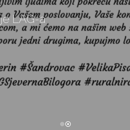
etovanja
jeverna
je 2023.-2027.