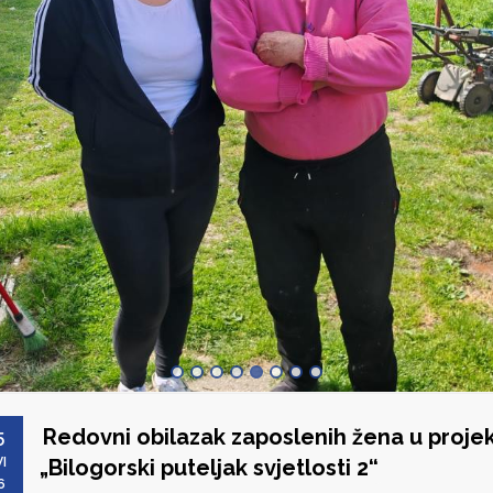
Redovni obilazak zaposlenih žena u proje
5
I
„Bilogorski puteljak svjetlosti 2“
6