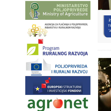
2
T
'