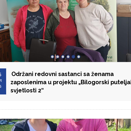
Održani redovni sastanci sa ženama
5
I
zaposlenima u projektu „Bilogorski putelja
6
svjetlosti 2“