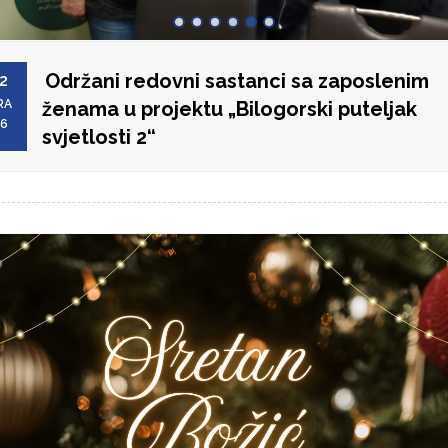
Održani redovni sastanci sa zaposlenim
2
RA
ženama u projektu „Bilogorski puteljak
26
svjetlosti 2“