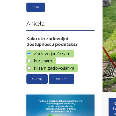
Više
Anketa
Kako ste zadovoljni
dostupnošću podataka?
Zadovoljan/a sam
Ne znam
Nisam zadovoljan/a
Rezultati
1
SV
'2