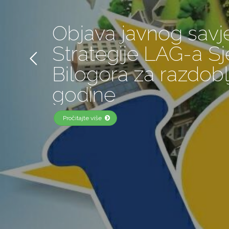
Objava javnog savj
Strategije LAG-a S
Bilogora za razdobl
godine
Pročitajte više