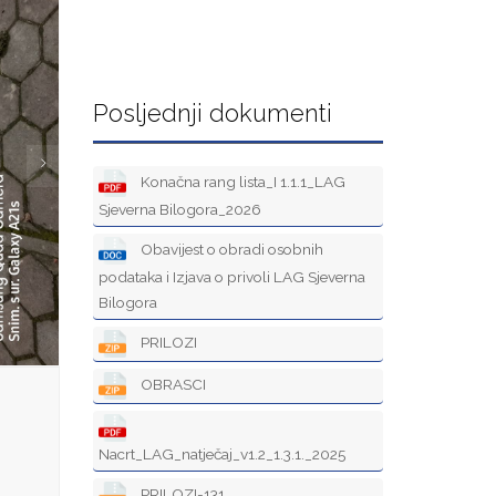
Posljednji dokumenti
Konačna rang lista_I 1.1.1_LAG
Sjeverna Bilogora_2026
Obavijest o obradi osobnih
podataka i Izjava o privoli LAG Sjeverna
Bilogora
PRILOZI
OBRASCI
Nacrt_LAG_natječaj_v1.2_1.3.1._2025
PRILOZI-131