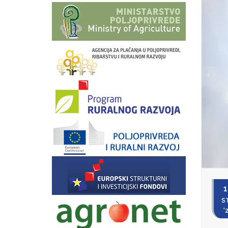
1
S
'