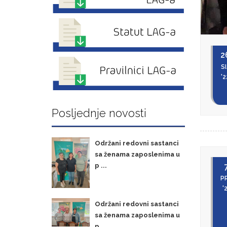
2
SI
'2
Posljednje novosti
Održani redovni sastanci
sa ženama zaposlenima u
p ...
P
'
Održani redovni sastanci
sa ženama zaposlenima u
p ...