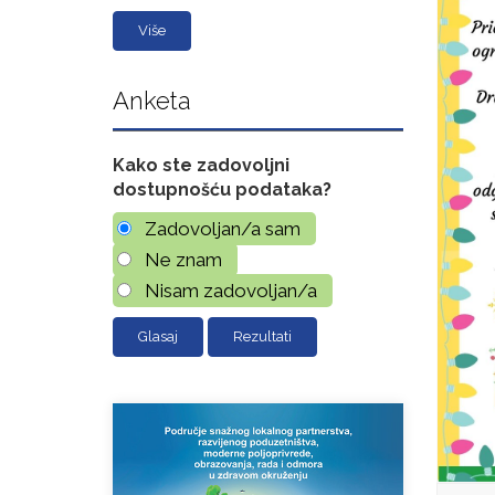
Više
Anketa
Kako ste zadovoljni
dostupnošću podataka?
Zadovoljan/a sam
Ne znam
Nisam zadovoljan/a
Rezultati