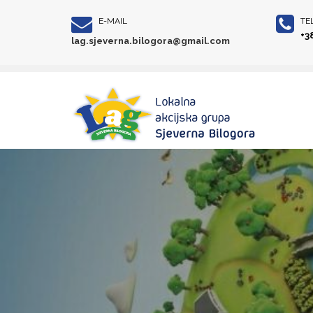
E-MAIL
TE
+3
lag.sjeverna.bilogora@gmail.com