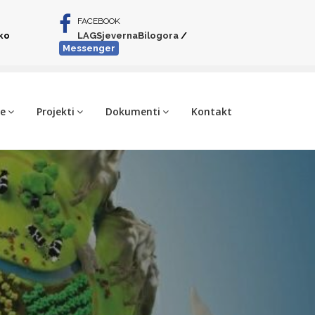
FACEBOOK
iko
LAGSjevernaBilogora
/
Messenger
je
Projekti
Dokumenti
Kontakt