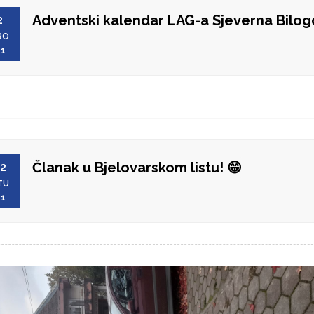
Adventski kalendar LAG-a Sjeverna Bilog
2
RO
21
Članak u Bjelovarskom listu! 😁
2
TU
21