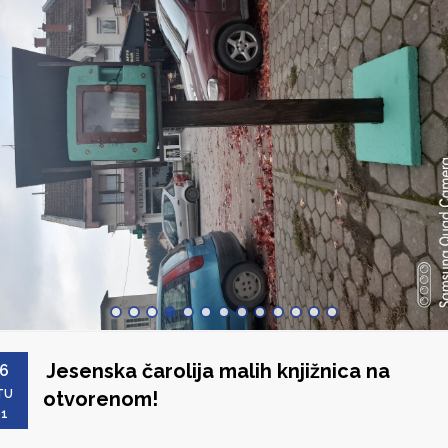
Jesenska čarolija malih knjižnica na
6
TU
otvorenom!
21