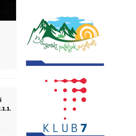
i
1.1.