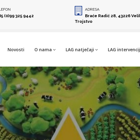
LEFON
ADRESA
85 (0)99 325 9442
Braće Radić 28, 43226 Vel
Trojstvo
Novosti
O nama
LAG natječaji
LAG intervenci