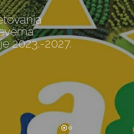
etovanja
jeverna
je 2023.-2027.