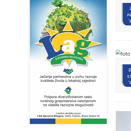
P
'
2
S
'