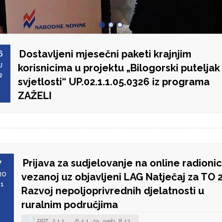
Dostavljeni mjesečni paketi krajnjim
6
J
korisnicima u projektu „Bilogorski puteljak
2
svjetlosti“ UP.02.1.1.05.0326 iz programa
ZAŽELI
Prijava za sudjelovanje na online radionic
7
RO
vezanoj uz objavljeni LAG Natječaj za TO 2.
21
Razvoj nepoljoprivrednih djelatnosti u
ruralnim područjima
PPT_2.1.1___6.4.1_za_web_8.12....