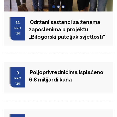
Održani sastanci sa ženama
11
PRO
zaposlenima u projektu
'20
„Bilogorski puteljak svjetlosti“
Poljoprivrednicima isplaćeno
9
PRO
6,8 milijardi kuna
'20