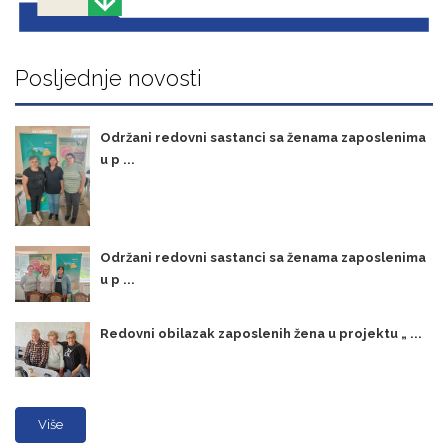
Posljednje novosti
Održani redovni sastanci sa ženama zaposlenima
u p ...
Održani redovni sastanci sa ženama zaposlenima
u p ...
Redovni obilazak zaposlenih žena u projektu „ ...
Više