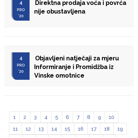
Direktna prodaja voća i povrća
4
PRO
nije obustavljena
'20
Objavljeni natječaji za mjeru
4
PRO
Informiranje i Promidžba iz
'20
Vinske omotnice
1
2
3
4
5
6
7
8
9
10
11
12
13
14
15
16
17
18
19