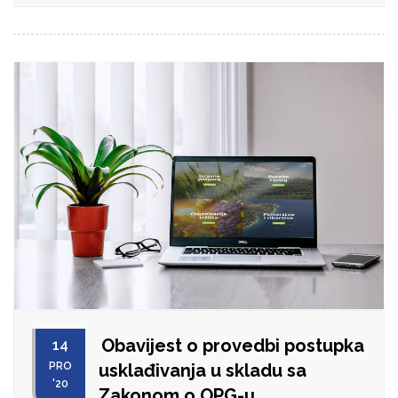
Obavijest o provedbi postupka
14
PRO
usklađivanja u skladu sa
'20
Zakonom o OPG-u