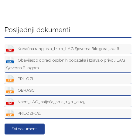
Posljednji dokumenti
Konačna rang lista_I 1.1.1_LAG Sjeverna Bilogora_2026
Obavijest o obradi osobnih podataka i Izjava o privoli LAG
Sjeverna Bilogora
PRILOZI
OBRASCI
Nacrt_LAG_natječaj_v1.2_1.3.1._2025
PRILOZI-131
Svi dokumenti