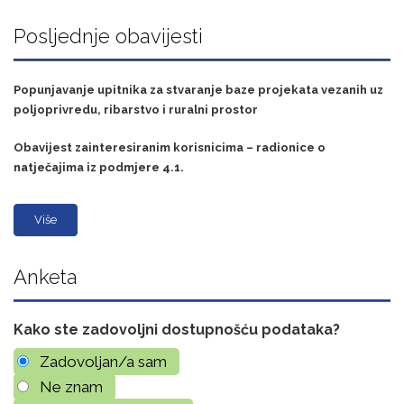
Posljednje obavijesti
Popunjavanje upitnika za stvaranje baze projekata vezanih uz
poljoprivredu, ribarstvo i ruralni prostor
Obavijest zainteresiranim korisnicima – radionice o
natječajima iz podmjere 4.1.
Više
Anketa
Kako ste zadovoljni dostupnošću podataka?
Zadovoljan/a sam
Ne znam