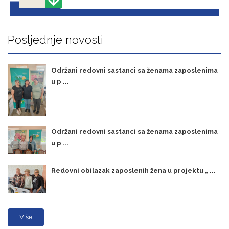
Posljednje novosti
Održani redovni sastanci sa ženama zaposlenima
u p ...
Održani redovni sastanci sa ženama zaposlenima
u p ...
Redovni obilazak zaposlenih žena u projektu „ ...
Više