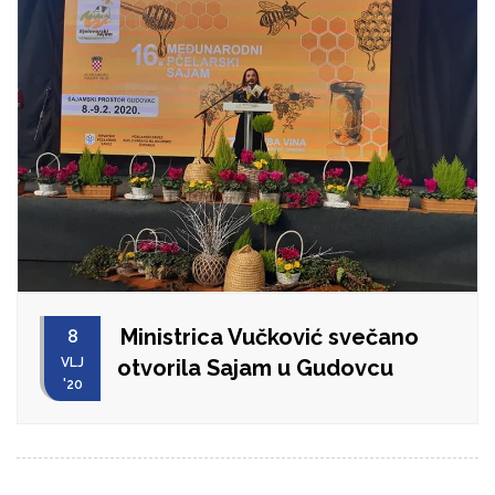
Ministrica Vučković svečano
8
VLJ
otvorila Sajam u Gudovcu
'20