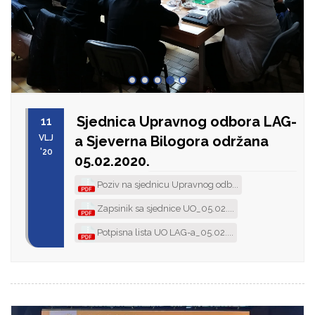
Sjednica Upravnog odbora LAG-
11
VLJ
a Sjeverna Bilogora održana
'20
05.02.2020.
Poziv na sjednicu Upravnog odb...
Zapsinik sa sjednice UO_05.02....
Potpisna lista UO LAG-a_05.02....