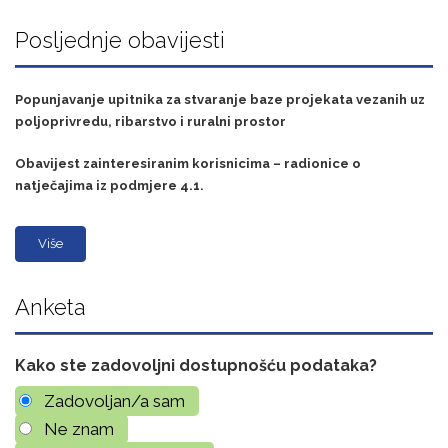
Posljednje obavijesti
Popunjavanje upitnika za stvaranje baze projekata vezanih uz
poljoprivredu, ribarstvo i ruralni prostor
Obavijest zainteresiranim korisnicima – radionice o
natječajima iz podmjere 4.1.
Više
Anketa
Kako ste zadovoljni dostupnošću podataka?
Zadovoljan/a sam
Ne znam