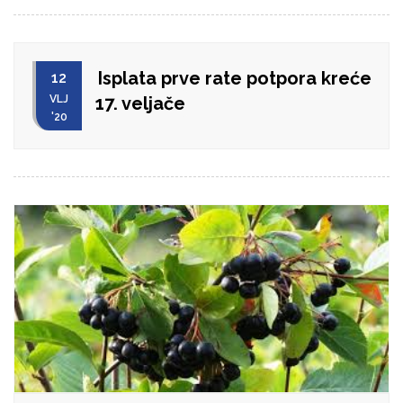
Isplata prve rate potpora kreće
12
VLJ
17. veljače
'20