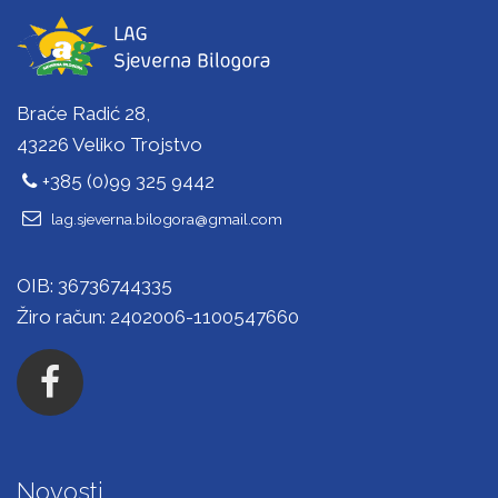
Braće Radić 28,
43226 Veliko Trojstvo
+385 (0)99 325 9442
lag.sjeverna.bilogora@gmail.com
OIB: 36736744335
Žiro račun: 2402006-1100547660
Novosti