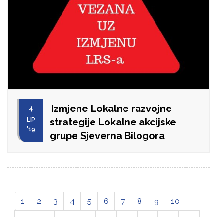
Izmjene Lokalne razvojne
4
LIP
strategije Lokalne akcijske
'19
grupe Sjeverna Bilogora
1
2
3
4
5
6
7
8
9
10