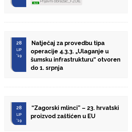
Prijavni obrazac_FZOIE
Natječaj za provedbu tipa
28
LIP
operacije 4.3.3. „Ulaganje u
'19
šumsku infrastrukturu“ otvoren
do 1. srpnja
“Zagorski mlinci” – 23. hrvatski
28
LIP
proizvod zaštićen u EU
'19