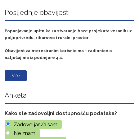
Posljednje obavijesti
Popunjavanje upitnika za stvaranje baze projekata vezanih uz
poljoprivredu, ribarstvo i ruralni prostor
Obavijest zainteresiranim korisnicima – radionice o
natječajima iz podmjere 4.1.
Više
Anketa
Kako ste zadovoljni dostupnošću podataka?
Zadovoljan/a sam
Ne znam