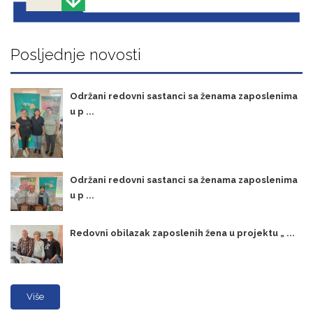
Posljednje novosti
Održani redovni sastanci sa ženama zaposlenima
u p ...
Održani redovni sastanci sa ženama zaposlenima
u p ...
Redovni obilazak zaposlenih žena u projektu „ ...
Više