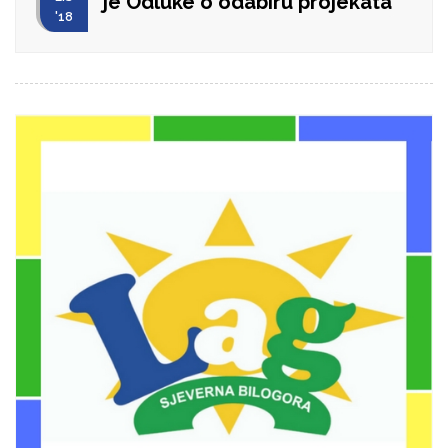
je Odluke o odabiru projekata
'18