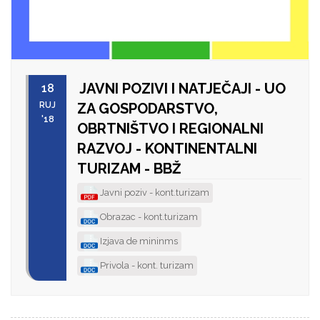
JAVNI POZIVI I NATJEČAJI - UO
18
RUJ
ZA GOSPODARSTVO,
'18
OBRTNIŠTVO I REGIONALNI
RAZVOJ - KONTINENTALNI
TURIZAM - BBŽ
Javni poziv - kont.turizam
Obrazac - kont.turizam
Izjava de mininms
Privola - kont. turizam