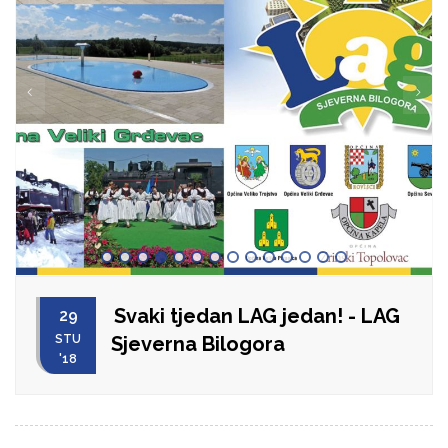
Svaki tjedan LAG jedan! - LAG
29
STU
Sjeverna Bilogora
'18