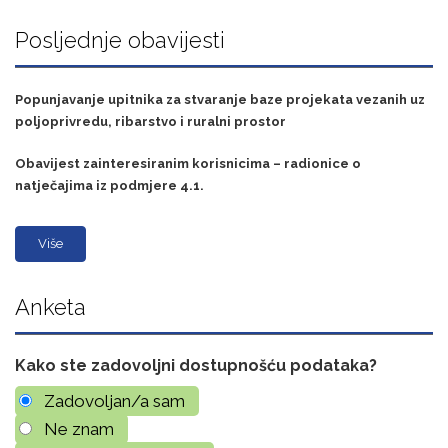
Posljednje obavijesti
Popunjavanje upitnika za stvaranje baze projekata vezanih uz
poljoprivredu, ribarstvo i ruralni prostor
Obavijest zainteresiranim korisnicima – radionice o
natječajima iz podmjere 4.1.
Više
Anketa
Kako ste zadovoljni dostupnošću podataka?
Zadovoljan/a sam
Ne znam