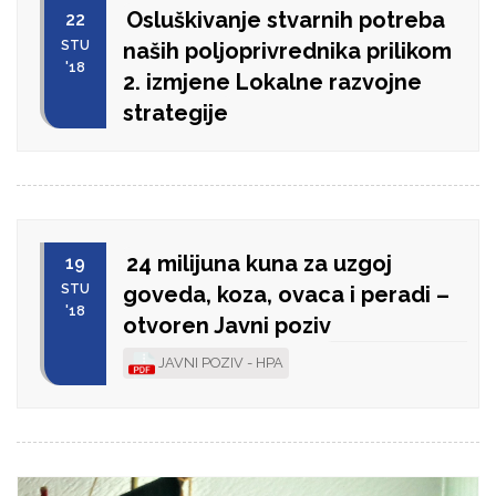
Osluškivanje stvarnih potreba
22
STU
naših poljoprivrednika prilikom
'18
2. izmjene Lokalne razvojne
strategije
24 milijuna kuna za uzgoj
19
STU
goveda, koza, ovaca i peradi –
'18
otvoren Javni poziv
JAVNI POZIV - HPA