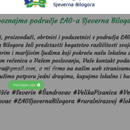
Objava javnog savjetovanja Strategije LAG-a Sjeverna Bilogora za razdoblje 2023.-2027. godine
Pročitajte više