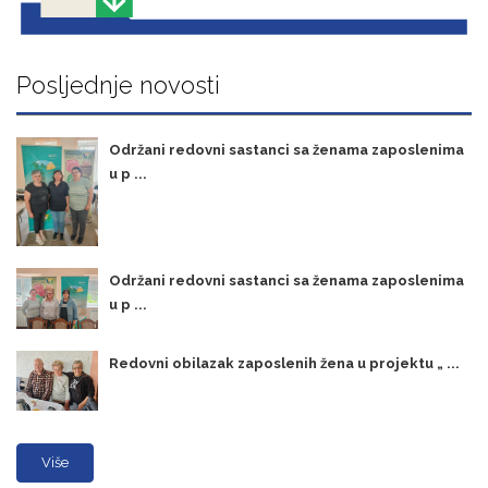
Posljednje novosti
Održani redovni sastanci sa ženama zaposlenima
u p ...
Održani redovni sastanci sa ženama zaposlenima
u p ...
Redovni obilazak zaposlenih žena u projektu „ ...
Više