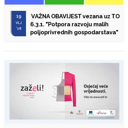
VAŽNA OBAVIJEST vezana uz TO
19
VLJ
6.3.1. "Potpora razvoju malih
'18
poljoprivrednih gospodarstava"