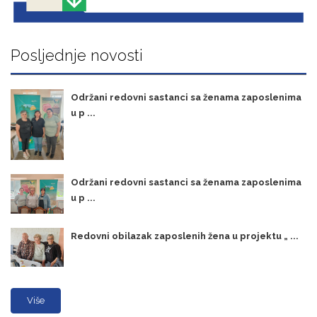
Posljednje novosti
Održani redovni sastanci sa ženama zaposlenima
u p ...
Održani redovni sastanci sa ženama zaposlenima
u p ...
Redovni obilazak zaposlenih žena u projektu „ ...
Više