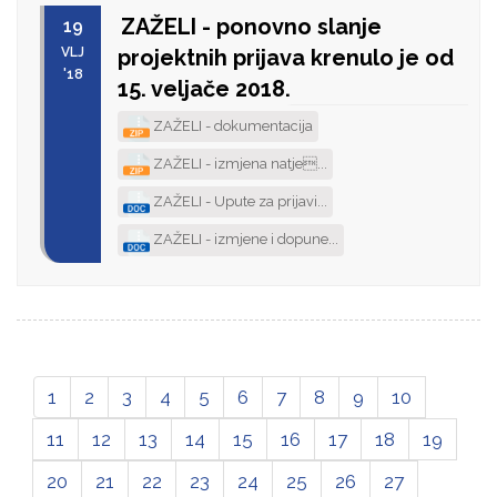
ZAŽELI - ponovno slanje
19
VLJ
projektnih prijava krenulo je od
'18
15. veljače 2018.
ZAŽELI - dokumentacija
ZAŽELI - izmjena natje...
ZAŽELI - Upute za prijavi...
ZAŽELI - izmjene i dopune...
1
2
3
4
5
6
7
8
9
10
11
12
13
14
15
16
17
18
19
20
21
22
23
24
25
26
27