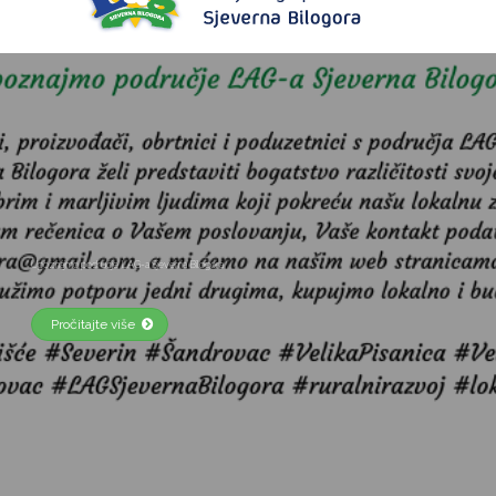
Objava javnog savjetovanja Strategije LAG-a Sjeverna Bilogora za razdoblje 2023.-2027. godine
Pročitajte više