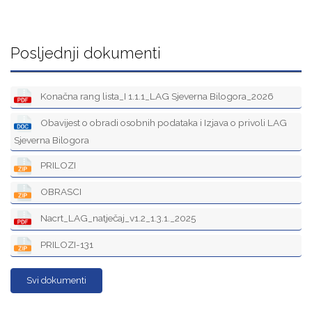
Posljednji dokumenti
Konačna rang lista_I 1.1.1_LAG Sjeverna Bilogora_2026
Obavijest o obradi osobnih podataka i Izjava o privoli LAG
Sjeverna Bilogora
PRILOZI
OBRASCI
Nacrt_LAG_natječaj_v1.2_1.3.1._2025
PRILOZI-131
Svi dokumenti