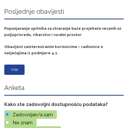
Posljednje obavijesti
Popunjavanje upitnika za stvaranje baze projekata vezanih uz
poljoprivredu, ribarstvo i ruralni prostor
Obavijest zainteresiranim korisnicima – radionice o
natječajima iz podmjere 4.1.
Više
Anketa
Kako ste zadovoljni dostupnošću podataka?
Zadovoljan/a sam
Ne znam