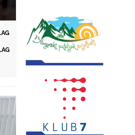
LAG
 LAG