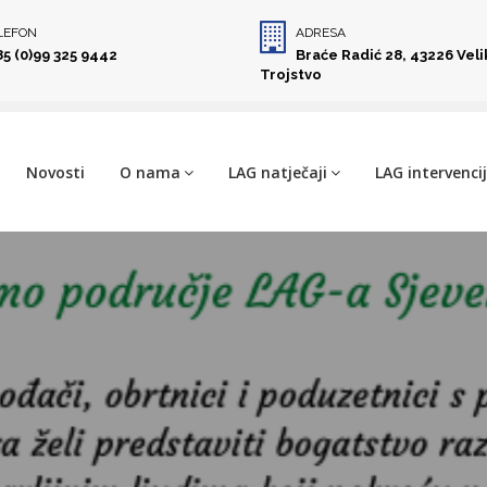
LEFON
ADRESA
85 (0)99 325 9442
Braće Radić 28, 43226 Vel
Trojstvo
Novosti
O nama
LAG natječaji
LAG intervenci