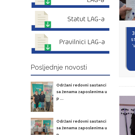
3
S
'
Posljednje novosti
Održani redovni sastanci
sa ženama zaposlenima u
p ...
Održani redovni sastanci
sa ženama zaposlenima u
p ...