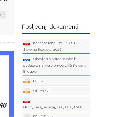
IJE
Posljednji dokumenti
Konačna rang lista_I 1.1.1_LAG
Sjeverna Bilogora_2026
Obavijest o obradi osobnih
podataka i Izjava o privoli LAG Sjeverna
Bilogora
PRILOZI
OBRASCI
Nacrt_LAG_natječaj_v1.2_1.3.1._2025
PRILOZI-131