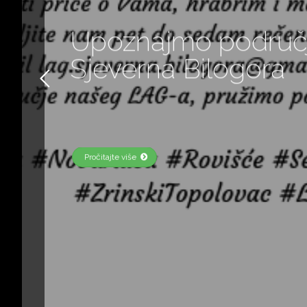
Objava javnog savj
Strategije LAG-a S
Bilogora za razdobl
godine
Pročitajte više