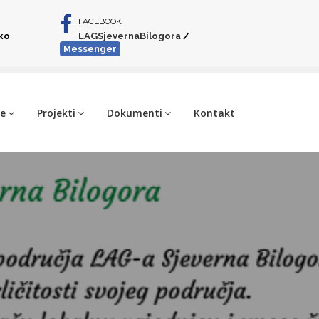
FACEBOOK
iko
LAGSjevernaBilogora
/
Messenger
je
Projekti
Dokumenti
Kontakt