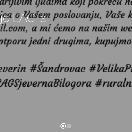
etovanja
jeverna
je 2023.-2027.