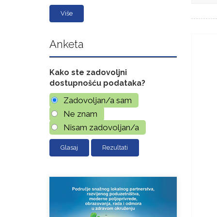
Više
Anketa
Kako ste zadovoljni
dostupnošću podataka?
Zadovoljan/a sam
Ne znam
Nisam zadovoljan/a
Rezultati