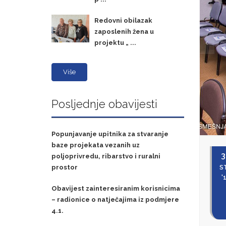
Redovni obilazak
zaposlenih žena u
projektu „ ...
Više
Posljednje obavijesti
Popunjavanje upitnika za stvaranje
baze projekata vezanih uz
3
poljoprivredu, ribarstvo i ruralni
prostor
S
'
Obavijest zainteresiranim korisnicima
– radionice o natječajima iz podmjere
4.1.