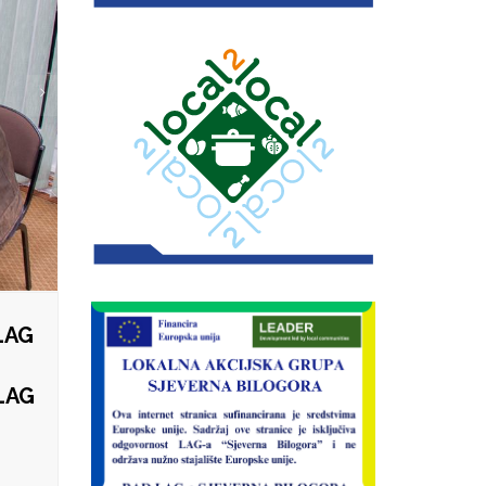
LAG
 LAG