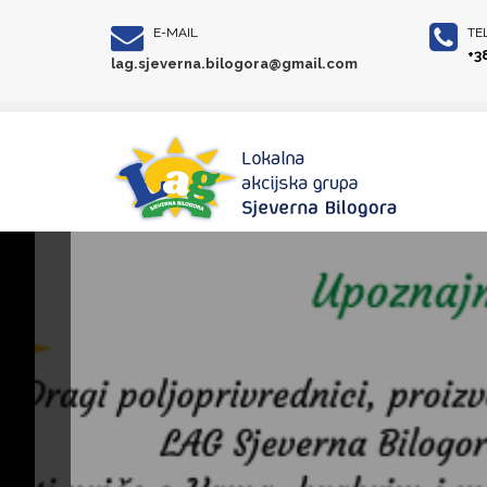
E-MAIL
TE
+3
lag.sjeverna.bilogora@gmail.com