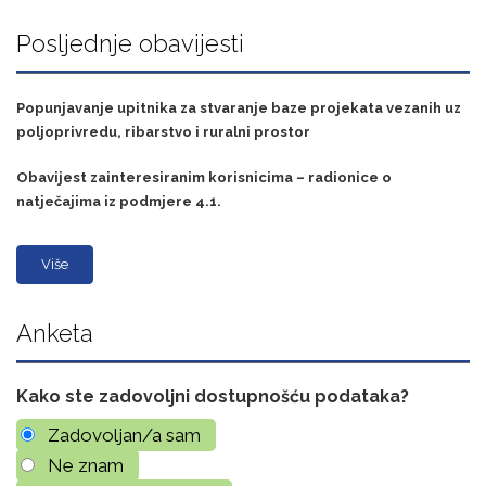
Posljednje obavijesti
Popunjavanje upitnika za stvaranje baze projekata vezanih uz
poljoprivredu, ribarstvo i ruralni prostor
Obavijest zainteresiranim korisnicima – radionice o
natječajima iz podmjere 4.1.
Više
Anketa
Kako ste zadovoljni dostupnošću podataka?
Zadovoljan/a sam
Ne znam