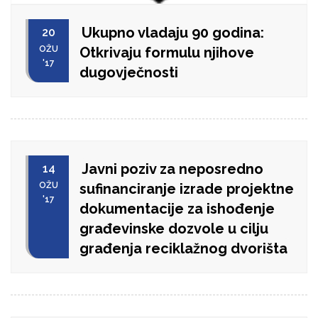
Ukupno vladaju 90 godina:
20
OŽU
Otkrivaju formulu njihove
'17
dugovječnosti
Javni poziv za neposredno
14
OŽU
sufinanciranje izrade projektne
'17
dokumentacije za ishođenje
građevinske dozvole u cilju
građenja reciklažnog dvorišta