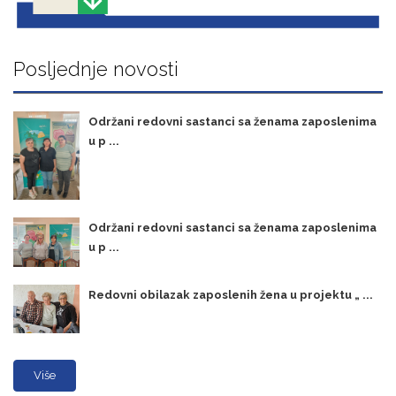
Posljednje novosti
Održani redovni sastanci sa ženama zaposlenima
u p ...
Održani redovni sastanci sa ženama zaposlenima
u p ...
Redovni obilazak zaposlenih žena u projektu „ ...
Više