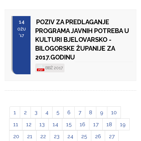
POZIV ZA PREDLAGANJE
14
OŽU
PROGRAMA JAVNIH POTREBA U
'17
KULTURI BJELOVARSKO -
BILOGORSKE ŽUPANIJE ZA
2017.GODINU
BBŽ 2017
1
2
3
4
5
6
7
8
9
10
11
12
13
14
15
16
17
18
19
20
21
22
23
24
25
26
27