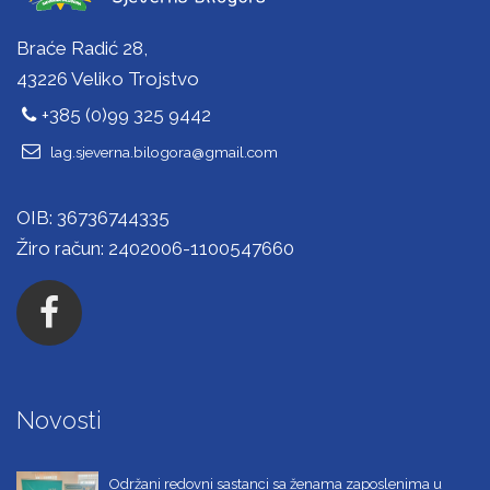
Braće Radić 28,
43226 Veliko Trojstvo
+385 (0)99 325 9442
lag.sjeverna.bilogora@gmail.com
OIB: 36736744335
Žiro račun: 2402006-1100547660
Novosti
Održani redovni sastanci sa ženama zaposlenima u