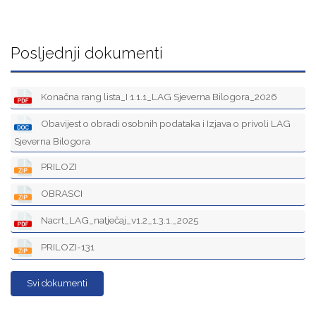
Posljednji dokumenti
Konačna rang lista_I 1.1.1_LAG Sjeverna Bilogora_2026
Obavijest o obradi osobnih podataka i Izjava o privoli LAG
Sjeverna Bilogora
PRILOZI
OBRASCI
Nacrt_LAG_natječaj_v1.2_1.3.1._2025
PRILOZI-131
Svi dokumenti