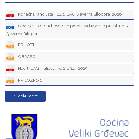
Konačna rang lista_I 1.1.1_LAG Sjeverna Bilogora_2026
Obavijest o obradi osobnih podataka i Izjava o privoli LAG
Sjeverna Bilogora
PRILOZI
OBRASCI
Nacrt_LAG_natječaj_v1.2_1.3.1._2025
PRILOZI-131
Svi dokumenti