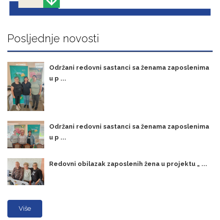
Posljednje novosti
Održani redovni sastanci sa ženama zaposlenima
u p ...
Održani redovni sastanci sa ženama zaposlenima
u p ...
Redovni obilazak zaposlenih žena u projektu „ ...
Više