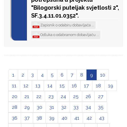
"Bilogorski puteljak svjetlosti 2",
SF.3.4.11.01.0352".
Zapisnik o odabiru dobavljača ...
Odluka o odabranom dobavljaču ...
1
2
3
4
5
6
7
8
9
10
11
12
13
14
15
16
17
18
19
20
21
22
23
24
25
26
27
28
29
30
31
32
33
34
35
36
37
38
39
40
41
42
43