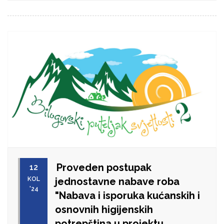
Proveden postupak
12
KOL
jednostavne nabave roba
'24
"Nabava i isporuka kućanskih i
osnovnih higijenskih
potrepština u projektu