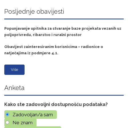
Posljednje obavijesti
Popunjavanje upitnika za stvaranje baze projekata vezanih uz
poljoprivredu, ribarstvo i ruralni prostor
Obavijest zainteresiranim korisnicima – radionice o
natječajima iz podmjere 4.1.
Više
Anketa
Kako ste zadovoljni dostupnošću podataka?
Zadovoljan/a sam
Ne znam