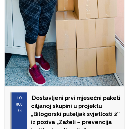
Dostavljeni prvi mjesečni paketi
10
RUJ
ciljanoj skupini u projektu
'24
„Bilogorski puteljak svjetlosti 2“
iz poziva „Zaželi – prevencija