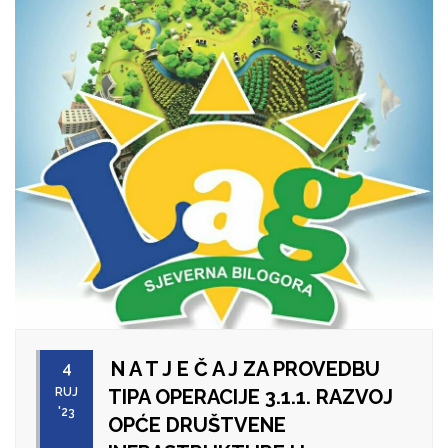
N A T J E Č A J ZA PROVEDBU
4
RUJ
TIPA OPERACIJE 3.1.1. RAZVOJ
'23
OPĆE DRUŠTVENE