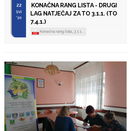
KONAČNA RANG LISTA - DRUGI
22
SVI
LAG NATJEČAJ ZA TO 3.1.1. (TO
'20
7.4.1.)
Konačna rang lista_3.1.1....