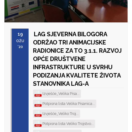
LAG SJEVERNA BILOGORA
19
OŽU
ODRŽAO TRI ANIMACIJSKE
'20
RADIONICE ZA TO 3.1.1. RAZVOJ
OPĆE DRUŠTVENE
INFRASTRUKTURE U SVRHU
PODIZANJA KVALITETE ŽIVOTA
STANOVNIKA LAG-A
Izvješće_Velika Pisa...
Potpisna lista Velika Pisanica...
Izvješće_Veliko Troj...
Potpisna lista Veliko Trojstvo...