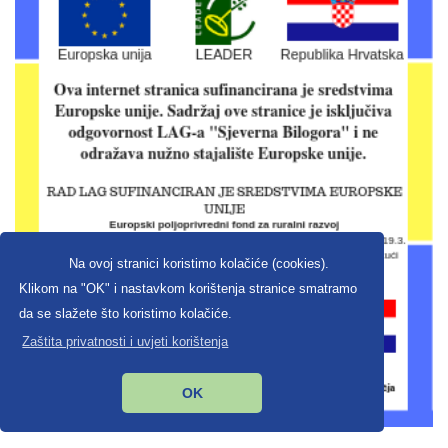
Na ovoj stranici koristimo kolačiće (cookies).
Klikom na "OK" i nastavkom korištenja stranice smatramo
da se slažete što koristimo kolačiće.
Zaštita privatnosti i uvjeti korištenja
OK