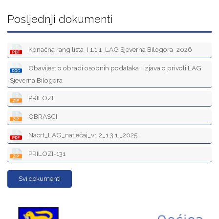
Posljednji dokumenti
Konačna rang lista_I 1.1.1_LAG Sjeverna Bilogora_2026
Obavijest o obradi osobnih podataka i Izjava o privoli LAG
Sjeverna Bilogora
PRILOZI
OBRASCI
Nacrt_LAG_natječaj_v1.2_1.3.1._2025
PRILOZI-131
Svi dokumenti