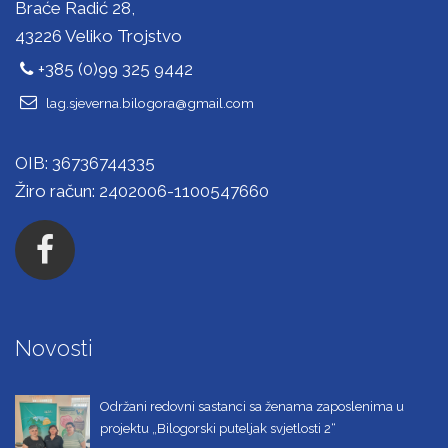
Braće Radić 28,
43226 Veliko Trojstvo
+385 (0)99 325 9442
lag.sjeverna.bilogora@gmail.com
OIB: 36736744335
Žiro račun: 2402006-1100547660
Novosti
Održani redovni sastanci sa ženama zaposlenima u
projektu „Bilogorski puteljak svjetlosti 2“