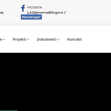
FACEBOOK
iko
LAGSjevernaBilogora
/
Messenger
je
Projekti
Dokumenti
Kontakt