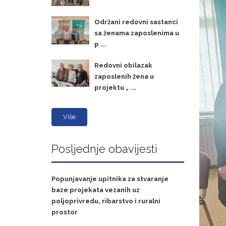
Održani redovni sastanci
sa ženama zaposlenima u
p ...
Redovni obilazak
zaposlenih žena u
projektu „ ...
Više
Posljednje obavijesti
Popunjavanje upitnika za stvaranje
baze projekata vezanih uz
poljoprivredu, ribarstvo i ruralni
prostor