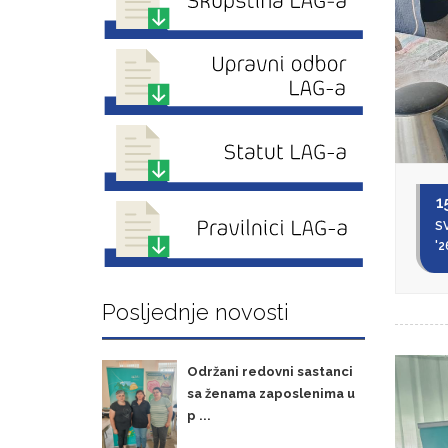
1
SV
'2
Posljednje novosti
Održani redovni sastanci
sa ženama zaposlenima u
p ...