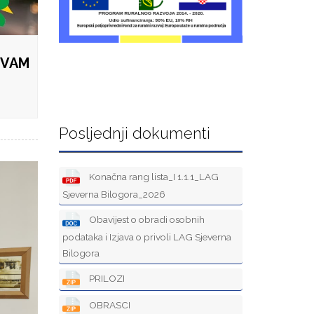
 VAM
Posljednji dokumenti
Konačna rang lista_I 1.1.1_LAG
Sjeverna Bilogora_2026
Obavijest o obradi osobnih
podataka i Izjava o privoli LAG Sjeverna
Bilogora
PRILOZI
OBRASCI