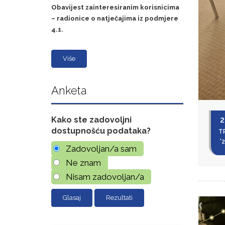
Obavijest zainteresiranim korisnicima
– radionice o natječajima iz podmjere
4.1.
Više
Anketa
Kako ste zadovoljni
2
dostupnošću podataka?
T
'
Zadovoljan/a sam
Ne znam
Nisam zadovoljan/a
Rezultati