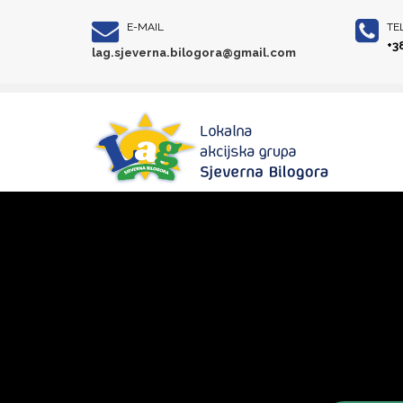
E-MAIL
TE
+3
lag.sjeverna.bilogora@gmail.com