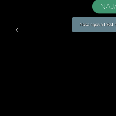
NAJ
Neka najava tekst t