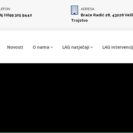
LEFON
ADRESA
85 (0)99 325 9442
Braće Radić 28, 43226 Vel
Trojstvo
Novosti
O nama
LAG natječaji
LAG intervenci