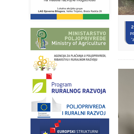
2
P
'