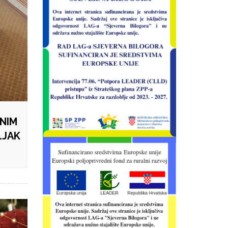
NIM
LJAK