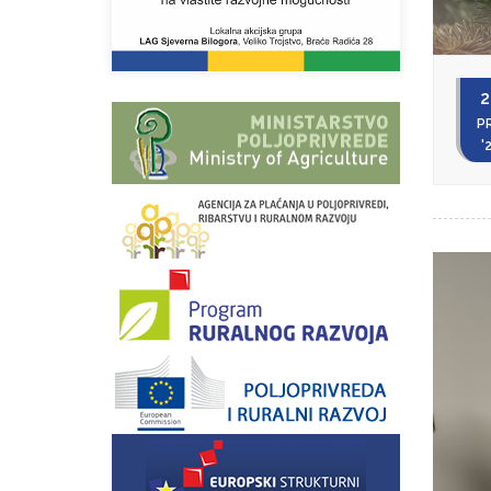
2
P
'