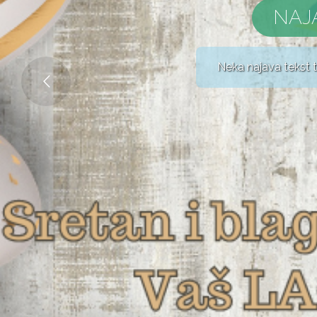
NAJ
Neka najava tekst t