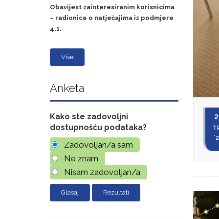
Obavijest zainteresiranim korisnicima
– radionice o natječajima iz podmjere
4.1.
Više
Anketa
Kako ste zadovoljni
2
dostupnošću podataka?
T
'
Zadovoljan/a sam
Ne znam
Nisam zadovoljan/a
Rezultati