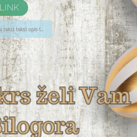
LINK
ekst tekst opis t...