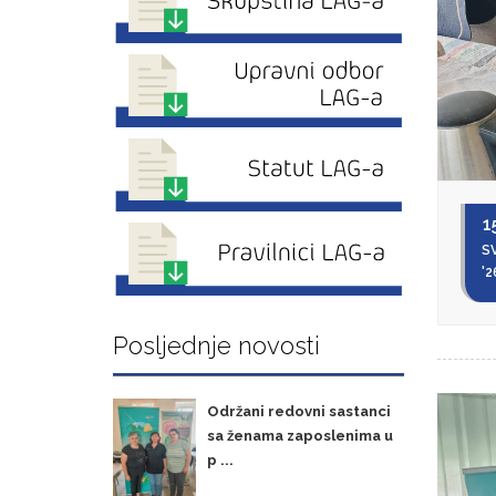
1
SV
'2
Posljednje novosti
Održani redovni sastanci
sa ženama zaposlenima u
p ...