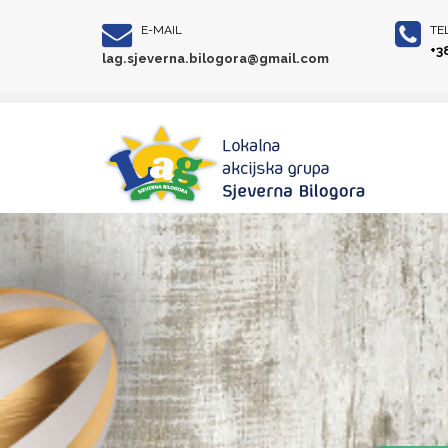
E-MAIL
TE
+3
lag.sjeverna.bilogora@gmail.com