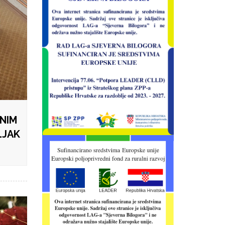
NIM
LJAK