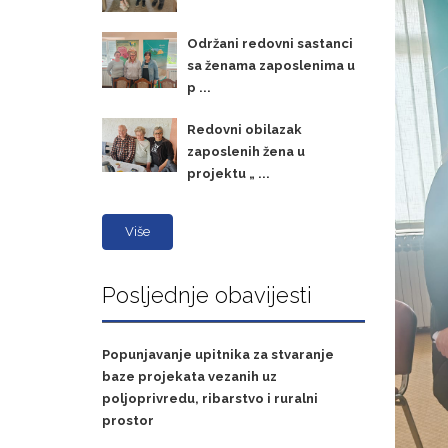
Održani redovni sastanci
sa ženama zaposlenima u
p ...
Redovni obilazak
zaposlenih žena u
projektu „ ...
Više
Posljednje obavijesti
Popunjavanje upitnika za stvaranje
baze projekata vezanih uz
poljoprivredu, ribarstvo i ruralni
prostor