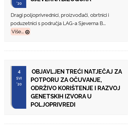
'20
Dragi poljoprivrednici, proizvođači, obrtnici i
poduzetnici s područja LAG-a Sjeverna B...
Više...
OBJAVLJEN TREĆI NATJEČAJ ZA
4
SVI
POTPORU ZA OČUVANJE,
'20
ODRŽIVO KORIŠTENJE I RAZVOJ
GENETSKIH IZVORA U
POLJOPRIVREDI