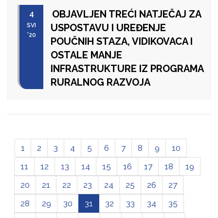
OBJAVLJEN TREĆI NATJEČAJ ZA
4
SVI
USPOSTAVU I UREĐENJE
'20
POUČNIH STAZA, VIDIKOVACA I
OSTALE MANJE
INFRASTRUKTURE IZ PROGRAMA
RURALNOG RAZVOJA
1
2
3
4
5
6
7
8
9
10
11
12
13
14
15
16
17
18
19
20
21
22
23
24
25
26
27
28
29
30
31
32
33
34
35