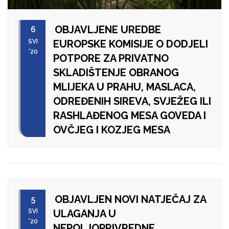
OBJAVLJENE UREDBE
6
SVI
EUROPSKE KOMISIJE O DODJELI
'20
POTPORE ZA PRIVATNO
SKLADIŠTENJE OBRANOG
MLIJEKA U PRAHU, MASLACA,
ODREĐENIH SIREVA, SVJEŽEG ILI
RASHLAĐENOG MESA GOVEDA I
OVČJEG I KOZJEG MESA
OBJAVLJEN NOVI NATJEČAJ ZA
5
SVI
ULAGANJA U
'20
NEPOLJOPRIVREDNE