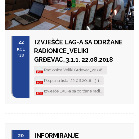
IZVJEŠĆE LAG-A SA ODRŽANE
22
KOL
RADIONICE_VELIKI
'18
GRĐEVAC_3.1.1. 22.08.2018
Radionica Veliki Grđevac_22.08...
Potpisna lista_22.08.2018._3.1...
Izvješće LAG-a sa održane radi...
INFORMIRANJE
20