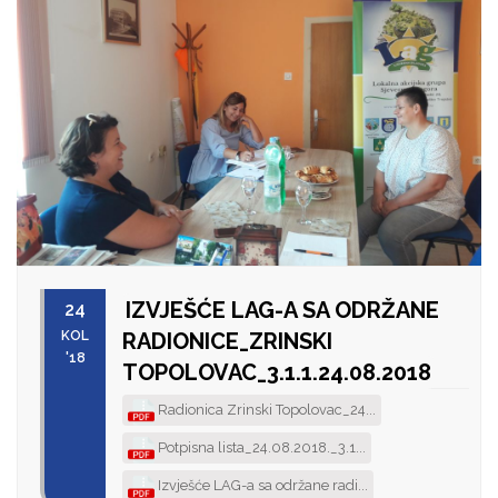
IZVJEŠĆE LAG-A SA ODRŽANE
24
KOL
RADIONICE_ZRINSKI
'18
TOPOLOVAC_3.1.1.24.08.2018
Radionica Zrinski Topolovac_24...
Potpisna lista_24.08.2018._3.1...
Izvješće LAG-a sa održane radi...