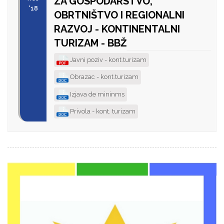
ZA GOSPODARSTVO,
'18
OBRTNIŠTVO I REGIONALNI
RAZVOJ - KONTINENTALNI
TURIZAM - BBŽ
Javni poziv - kont.turizam
Obrazac - kont.turizam
Izjava de mininms
Privola - kont. turizam