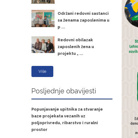
Održani redovni sastanci
sa ženama zaposlenima u
p ...
Redovni obilazak
zaposlenih žena u
projektu „ ...
Više
Posljednje obavijesti
Popunjavanje upitnika za stvaranje
baze projekata vezanih uz
poljoprivredu, ribarstvo i ruralni
prostor