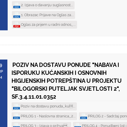
2. Izjava o davanju suglasnost...
1. Obrazac Prijave na Oglas za...
Oglas za prijem u radni odnos_...
POZIV NA DOSTAVU PONUDE "NABAVA I
9
RP
ISPORUKU KUĆANSKIH I OSNOVNIH
24
HIGIJENSKIH POTREPŠTINA U PROJEKTU
"BILOGORSKI PUTELJAK SVJETLOSTI 2",
SF.3.4.11.01.0352
Poziv na dostavu ponuda_ku...
PRILOG 1 - Naslovna stranica_2...
PRILOG 2 - Sadržaj ponu
PRILOG 3 - Izjava o prihva...
PRILOG 4 - Ponudbeni list i T