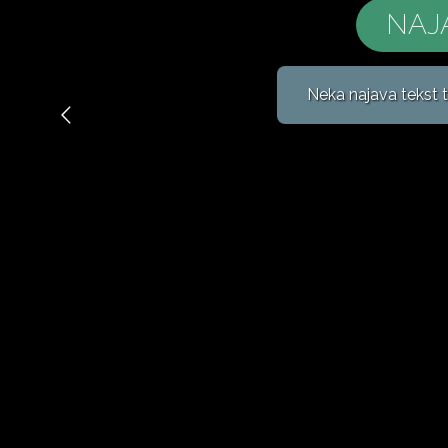
NAJ
Neka najava tekst t