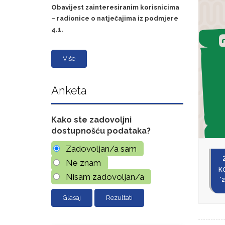
Obavijest zainteresiranim korisnicima
– radionice o natječajima iz podmjere
4.1.
Više
Anketa
Kako ste zadovoljni
dostupnošću podataka?
Zadovoljan/a sam
Ne znam
K
Nisam zadovoljan/a
'
Rezultati