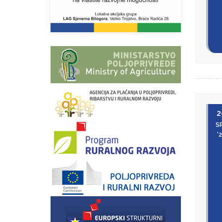
2
S
'