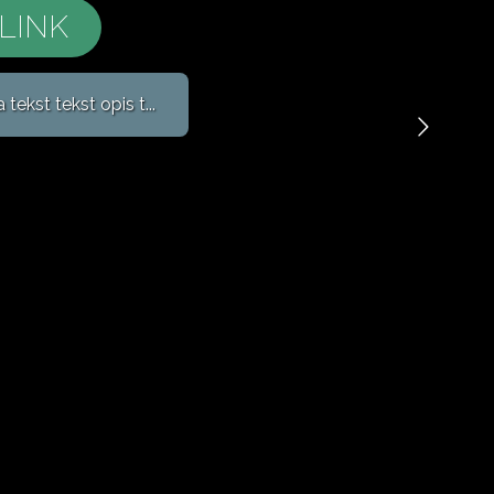
LINK
ekst tekst opis t...