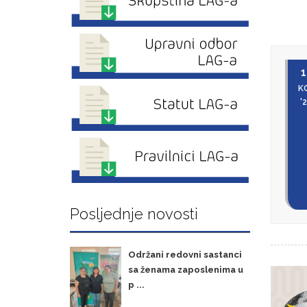
1
K
'
Posljednje novosti
Održani redovni sastanci
sa ženama zaposlenima u
p ...