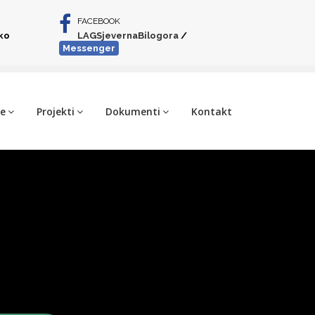
FACEBOOK
iko
LAGSjevernaBilogora
/
Messenger
je
Projekti
Dokumenti
Kontakt