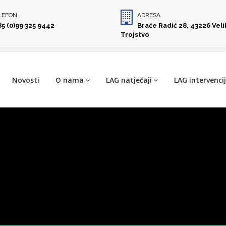
LEFON
ADRESA
85 (0)99 325 9442
Braće Radić 28, 43226 Vel
Trojstvo
Novosti
O nama
LAG natječaji
LAG intervenci