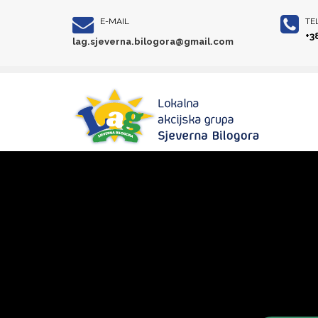
E-MAIL
TE
+3
lag.sjeverna.bilogora@gmail.com