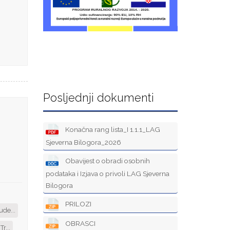
Posljednji dokumenti
Konačna rang lista_I 1.1.1_LAG
Sjeverna Bilogora_2026
Obavijest o obradi osobnih
podataka i Izjava o privoli LAG Sjeverna
Bilogora
PRILOZI
de...
OBRASCI
r...