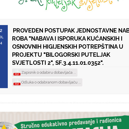
PROVEDEN POSTUPAK JEDNOSTAVNE NA
2
OL
ROBA "NABAVA I ISPORUKA KUĆANSKIH I
24
OSNOVNIH HIGIJENSKIH POTREPŠTINA U
PROJEKTU "BILOGORSKI PUTELJAK
SVJETLOSTI 2", SF.3.4.11.01.0352".
Zapisnik o odabiru dobavljača ...
Odluka o odabranom dobavljaču ...