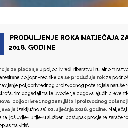
PRODULJENJE ROKA NATJEČAJA ZA 
2018. GODINE
cija za plaćanja
u poljoprivredi, ribarstvu i ruralnom ra
teresirane poljoprivrednike da
se produžuje rok
za podnoše
navljanje poljoprivrednog proizvodnog potencijala naruš
strofalnim događajima te uvođenje odgovarajućih preventivn
ova poljoprivrednog zemljišta i proizvodnog potencij
jeva je
(zaključno sa)
02. siječnja 2018. godine.
Natječaj 
ena, još uvijek u tijeku
službeni postupak procjene zaražen
plasma vitis“.