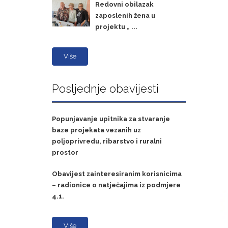
Redovni obilazak
zaposlenih žena u
projektu „ ...
Više
Posljednje obavijesti
Popunjavanje upitnika za stvaranje
baze projekata vezanih uz
poljoprivredu, ribarstvo i ruralni
prostor
Obavijest zainteresiranim korisnicima
– radionice o natječajima iz podmjere
4.1.
Više