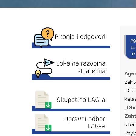
29
11
'17
Agen
zain
- Ob
kata
„Obn
Zaht
s ter
Phyto