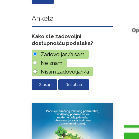
Anketa
Kako ste zadovoljni
dostupnošću podataka?
Zadovoljan/a sam
Ne znam
Nisam zadovoljan/a
Rezultati