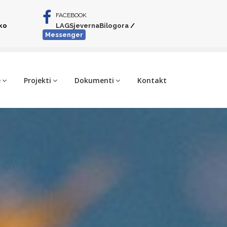
FACEBOOK
iko
LAGSjevernaBilogora
/
Messenger
e
Projekti
Dokumenti
Kontakt