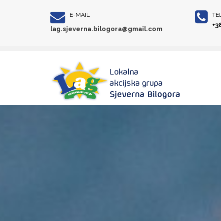
E-MAIL
TE
+3
lag.sjeverna.bilogora@gmail.com