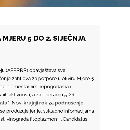
MJERU 5 DO 2. SIJEČNJA
zvoju (APPRRR) obavještava sve
nje zahtjeva za potpore u okviru Mjere 5
enog elementarnim nepogodama i
ih aktivnosti, a za operaciju
5.2.1.
ala
“. Novi
krajnji rok
za
podnošenje
se produžuje jer je, sukladno infomacijama
osti vinograda fitoplazmom „Candidatus