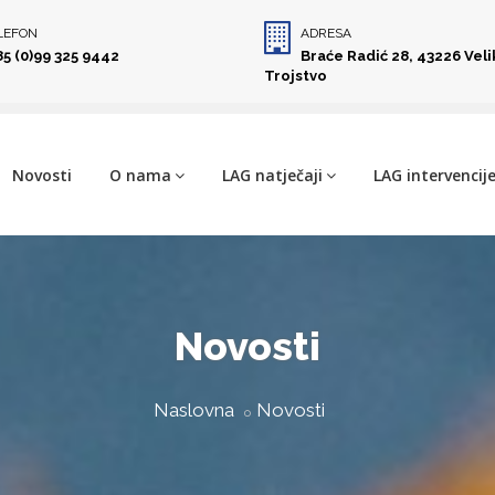
LEFON
ADRESA
85 (0)99 325 9442
Braće Radić 28, 43226 Vel
Trojstvo
Novosti
O nama
LAG natječaji
LAG intervencij
Novosti
Naslovna
Novosti