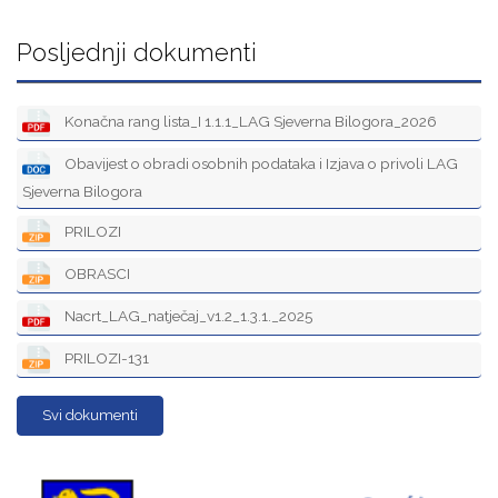
Posljednji dokumenti
Konačna rang lista_I 1.1.1_LAG Sjeverna Bilogora_2026
Obavijest o obradi osobnih podataka i Izjava o privoli LAG
Sjeverna Bilogora
PRILOZI
OBRASCI
Nacrt_LAG_natječaj_v1.2_1.3.1._2025
PRILOZI-131
Svi dokumenti