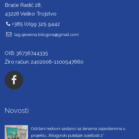
Braće Radić 28,
43226 Veliko Trojstvo
+385 (0)99 325 9442
lag.sjeverna.bilogora@gmail.com
OIB: 36736744335
Žiro račun: 2402006-1100547660
Novosti
Održani redovni sastanci sa ženama zaposlenima u
projektu „Bilogorski puteljak svjetlosti 2“