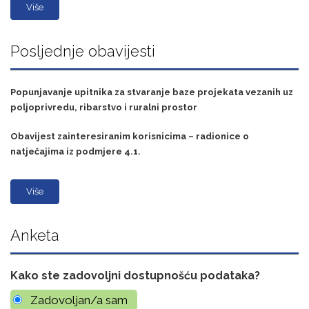
Više
Posljednje obavijesti
Popunjavanje upitnika za stvaranje baze projekata vezanih uz
poljoprivredu, ribarstvo i ruralni prostor
Obavijest zainteresiranim korisnicima – radionice o
natječajima iz podmjere 4.1.
Više
Anketa
Kako ste zadovoljni dostupnošću podataka?
Zadovoljan/a sam