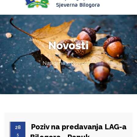
Novosti
Naslovna
Novosti
Poziv na predavanja LAG-a
28
5