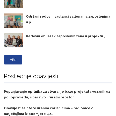
Održani redovni sastanci sa ženama zaposlenima
u p ...
Redovni obilazak zaposlenih žena u projektu „ ...
Više
Posljednje obavijesti
Popunjavanje upitnika za stvaranje baze projekata vezanih uz
poljoprivredu, ribarstvo i ruralni prostor
Obavijest zainteresiranim korisnicima – radionice o
natječajima iz podmjere 4.1.