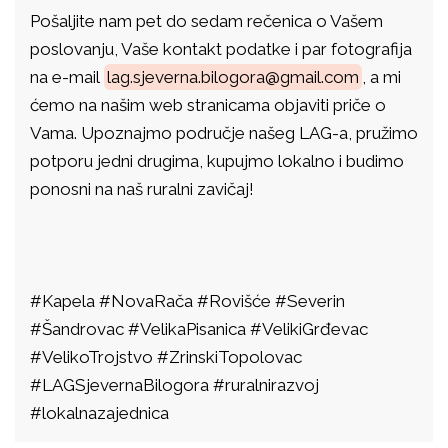
Pošaljite nam pet do sedam rečenica o Vašem
poslovanju, Vaše kontakt podatke i par fotografija
na e-mail
lag.sjeverna.bilogora@gmail.
com
, a mi
ćemo na našim web stranicama objaviti priče o
Vama. Upoznajmo područje našeg LAG-a, pružimo
potporu jedni drugima, kupujmo lokalno i budimo
ponosni na naš ruralni zavičaj!
#Kapela #NovaRača #Rovišće #Severin
#Šandrovac #VelikaPisanica #VelikiGrđevac
#VelikoTrojstvo #ZrinskiTopolovac
#LAGSjevernaBilogora #ruralnirazvoj
#lokalnazajednica