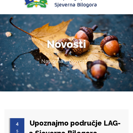
Novosti
Naslovna
Novosti
Upoznajmo područje LAG-
4
5