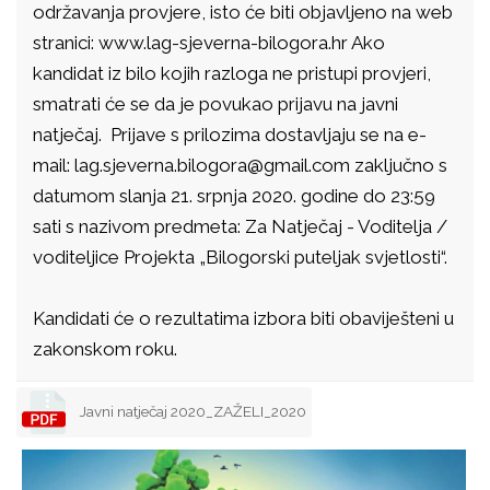
održavanja provjere, isto će biti objavljeno na web
stranici: www.lag-sjeverna-bilogora.hr Ako
kandidat iz bilo kojih razloga ne pristupi provjeri,
smatrati će se da je povukao prijavu na javni
natječaj. Prijave s prilozima dostavljaju se na e-
mail: lag.sjeverna.bilogora@gmail.com zaključno s
datumom slanja 21. srpnja 2020. godine do 23:59
sati s nazivom predmeta: Za Natječaj - Voditelja /
voditeljice Projekta „Bilogorski puteljak svjetlosti“.
Kandidati će o rezultatima izbora biti obaviješteni u
zakonskom roku.
Javni natječaj 2020_ZAŽELI_2020