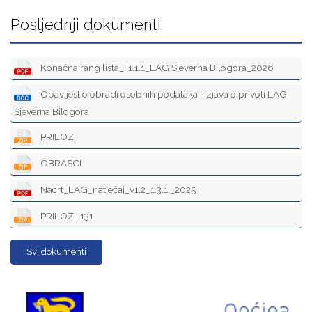
Posljednji dokumenti
Konačna rang lista_I 1.1.1_LAG Sjeverna Bilogora_2026
Obavijest o obradi osobnih podataka i Izjava o privoli LAG
Sjeverna Bilogora
PRILOZI
OBRASCI
Nacrt_LAG_natječaj_v1.2_1.3.1._2025
PRILOZI-131
Svi dokumenti