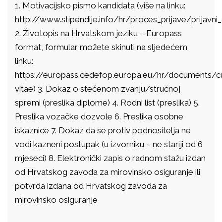
1. Motivacijsko pismo kandidata (više na linku:
http://www.stipendije.info/hr/proces_prijave/prijavn
2. Životopis na Hrvatskom jeziku – Europass
format, formular možete skinuti na sljedećem
linku:
https://europass.cedefop.europa.eu/hr/documents/cu
vitae) 3. Dokaz o stečenom zvanju/stručnoj
spremi (preslika diplome) 4. Rodni list (preslika) 5.
Preslika vozačke dozvole 6. Preslika osobne
iskaznice 7. Dokaz da se protiv podnositelja ne
vodi kazneni postupak (u izvorniku – ne stariji od 6
mjeseci) 8. Elektronički zapis o radnom stažu izdan
od Hrvatskog zavoda za mirovinsko osiguranje ili
potvrda izdana od Hrvatskog zavoda za
mirovinsko osiguranje