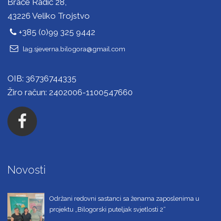
Braće Radić 28,
43226 Veliko Trojstvo
+385 (0)99 325 9442
lag.sjeverna.bilogora@gmail.com
OIB: 36736744335
Žiro račun: 2402006-1100547660
Novosti
Održani redovni sastanci sa ženama zaposlenima u
projektu „Bilogorski puteljak svjetlosti 2“