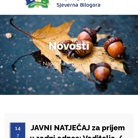
Novosti
Naslovna
Novosti
JAVNI NATJEČAJ za prijem
14
7