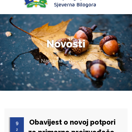
Novosti
Naslovna
Novosti
Obavijest o novoj potpori
9
2