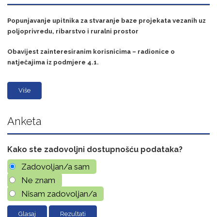
Popunjavanje upitnika za stvaranje baze projekata vezanih uz
poljoprivredu, ribarstvo i ruralni prostor
Obavijest zainteresiranim korisnicima – radionice o
natječajima iz podmjere 4.1.
Više
Anketa
Kako ste zadovoljni dostupnošću podataka?
Zadovoljan/a sam
Ne znam
Nisam zadovoljan/a
Rezultati