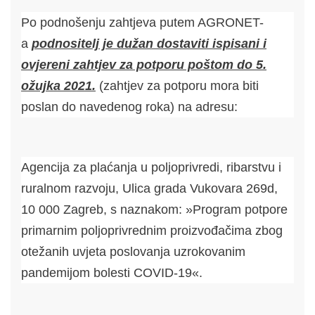
Po podnošenju zahtjeva putem AGRONET-
a
podnositelj je dužan dostaviti ispisani i
ovjereni zahtjev za potporu poštom do 5.
ožujka 2021.
(zahtjev za potporu mora biti
poslan do navedenog roka) na adresu:
Agencija za plaćanja u poljoprivredi, ribarstvu i
ruralnom razvoju, Ulica grada Vukovara 269d,
10 000 Zagreb, s naznakom: »Program potpore
primarnim poljoprivrednim proizvođačima zbog
otežanih uvjeta poslovanja uzrokovanim
pandemijom bolesti COVID-19«.