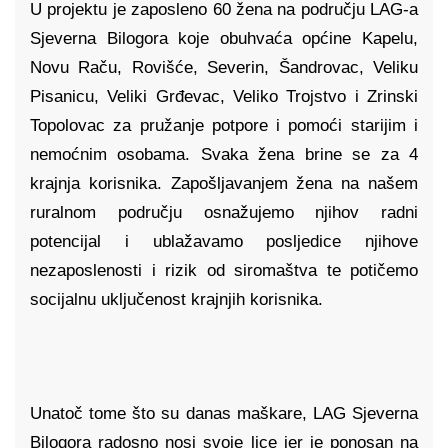
U projektu je zaposleno 60 žena na području LAG-a
Sjeverna Bilogora koje obuhvaća općine Kapelu,
Novu Raču, Rovišće, Severin, Šandrovac, Veliku
Pisanicu, Veliki Grđevac, Veliko Trojstvo i Zrinski
Topolovac za pružanje potpore i pomoći starijim i
nemoćnim osobama. Svaka žena brine se za 4
krajnja korisnika. Zapošljavanjem žena na našem
ruralnom području osnažujemo njihov radni
potencijal i ublažavamo posljedice njihove
nezaposlenosti i rizik od siromaštva te potičemo
socijalnu uključenost krajnjih korisnika.
Unatoč tome što su danas maškare, LAG Sjeverna
Bilogora radosno nosi svoje lice jer je ponosan na