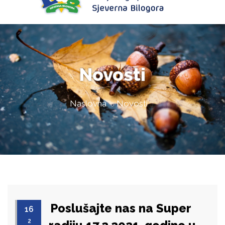
Novosti
Naslovna
Novosti
Poslušajte nas na Super
16
2