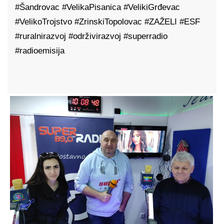
#Šandrovac #VelikaPisanica #VelikiGrđevac
#VelikoTrojstvo #ZrinskiTopolovac #ZAŽELI #ESF
#ruralnirazvoj #održivirazvoj #superradio
#radioemisija