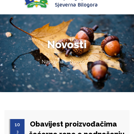
Novosti
Naslovna
Novosti
Obavijest proizvođačima
10
3