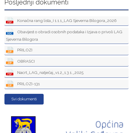
Posljednji dokumenti
Konačna rang lista_I 1.1.1_LAG Sjeverna Bilogora_2026
Obavijest o obradi osobnih podataka i Izjava o privoli LAG
Sjeverna Bilogora
PRILOZI
OBRASCI
Nacrt_LAG_natječaj_v1.2_1.3.1._2025
PRILOZI-131
Svi dokumenti