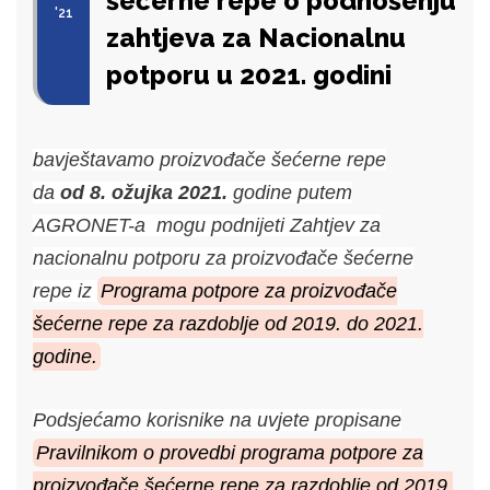
šećerne repe o podnošenju
'21
zahtjeva za Nacionalnu
potporu u 2021. godini
bavještavamo proizvođače šećerne repe
da
od
8. ožujka 2021.
godine putem
AGRONET-a mogu podnijeti Zahtjev za
nacionalnu potporu za proizvođače šećerne
repe iz
Programa potpore za proizvođače
šećerne repe za razdoblje od 2019. do 2021.
godine.
Podsjećamo korisnike na uvjete propisane
Pravilnikom o provedbi programa potpore za
proizvođače šećerne repe za razdoblje od 2019.