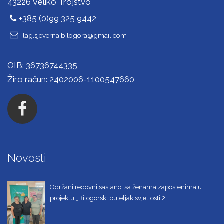
43226 Veliko Trojstvo
+385 (0)99 325 9442
lag.sjeverna.bilogora@gmail.com
OIB: 36736744335
Žiro račun: 2402006-1100547660
Novosti
Održani redovni sastanci sa ženama zaposlenima u
projektu „Bilogorski puteljak svjetlosti 2“