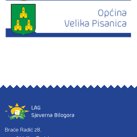
Braće Radić 28,