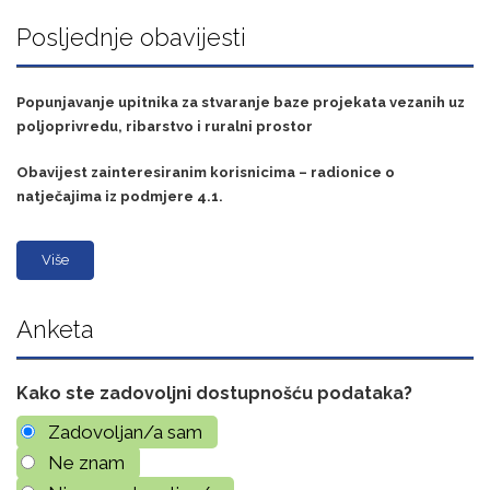
Posljednje obavijesti
Popunjavanje upitnika za stvaranje baze projekata vezanih uz
poljoprivredu, ribarstvo i ruralni prostor
Obavijest zainteresiranim korisnicima – radionice o
natječajima iz podmjere 4.1.
Više
Anketa
Kako ste zadovoljni dostupnošću podataka?
Zadovoljan/a sam
Ne znam