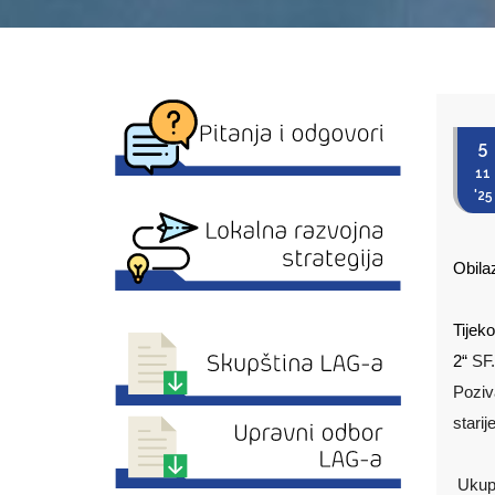
5
11
'25
Obilaz
Tijek
2“
SF.
Poziv
starij
Ukupn