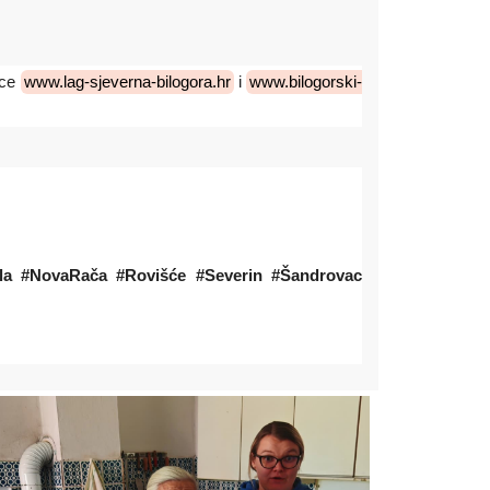
ice
www.lag-sjeverna-bilogora.hr
i
www.bilogorski-
pela #NovaRača #Rovišće #Severin #Šandrovac