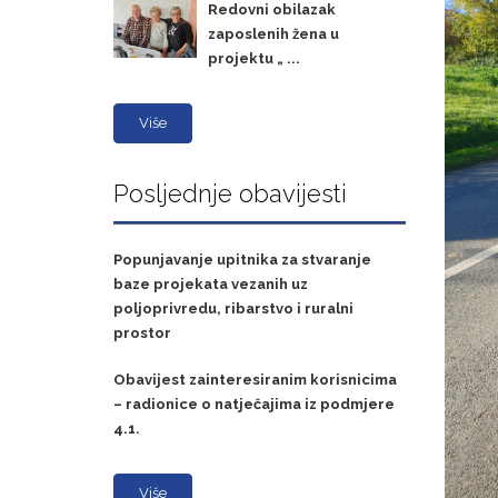
Redovni obilazak
zaposlenih žena u
projektu „ ...
Više
Posljednje obavijesti
Popunjavanje upitnika za stvaranje
baze projekata vezanih uz
poljoprivredu, ribarstvo i ruralni
prostor
Obavijest zainteresiranim korisnicima
– radionice o natječajima iz podmjere
4.1.
Više