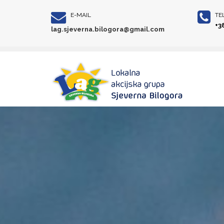
E-MAIL
TE
+3
lag.sjeverna.bilogora@gmail.com