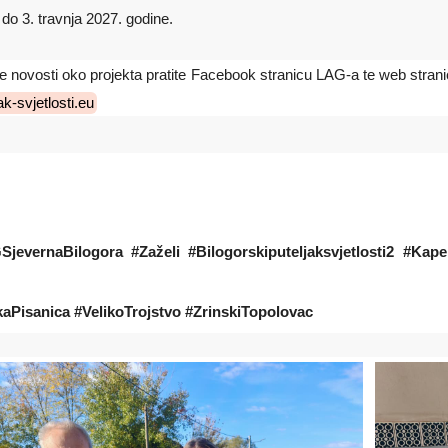
do 3. travnja 2027. godine.
e novosti oko projekta pratite Facebook stranicu LAG-a te web stran
ak-svjetlosti.eu
SjevernaBilogora #Zaželi #Bilogorskiputeljaksvjetlosti2 #Ka
kaPisanica #VelikoTrojstvo #ZrinskiTopolovac