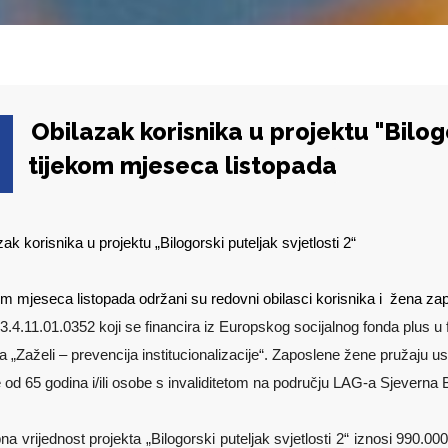
Obilazak korisnika u projektu "Bilogo
tijekom mjeseca listopada
ak korisnika u projektu „Bilogorski puteljak svjetlosti 2“
om mjeseca listopada održani su redovni obilasci korisnika i žena zapo
3.4.11.01.0352 koji se financira iz Europskog socijalnog fonda plus u
a „Zaželi – prevencija institucionalizacije“. Zaposlene žene pružaju 
e od 65 godina i/ili osobe s invaliditetom na području LAG-a Sjeverna B
a vrijednost projekta „Bilogorski puteljak svjetlosti 2“ iznosi 990.00