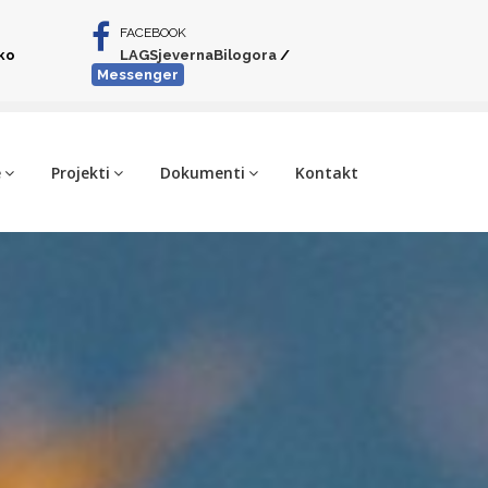
FACEBOOK
iko
LAGSjevernaBilogora
/
Messenger
e
Projekti
Dokumenti
Kontakt