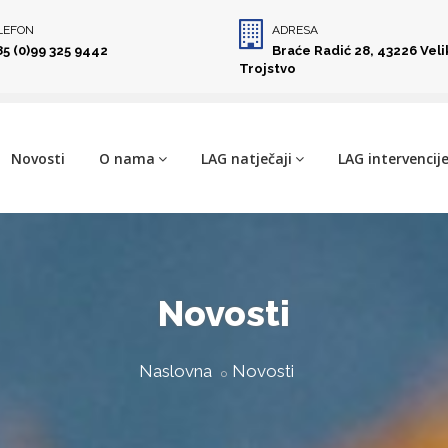
LEFON
ADRESA
85 (0)99 325 9442
Braće Radić 28, 43226 Vel
Trojstvo
Novosti
O nama
LAG natječaji
LAG intervencij
Novosti
Naslovna
Novosti