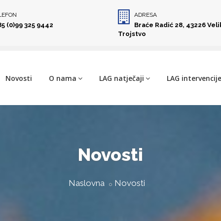
LEFON
ADRESA
85 (0)99 325 9442
Braće Radić 28, 43226 Vel
Trojstvo
Novosti
O nama
LAG natječaji
LAG intervencij
Novosti
Naslovna
Novosti