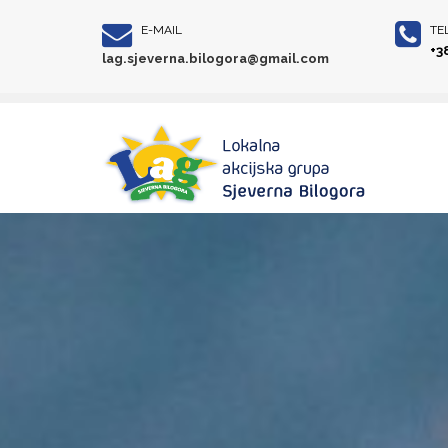
E-MAIL
TE
+3
lag.sjeverna.bilogora@gmail.com