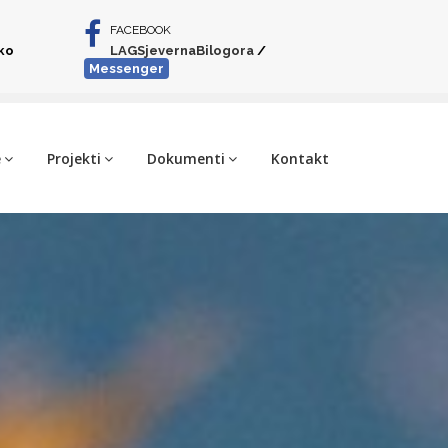
FACEBOOK
iko
LAGSjevernaBilogora
/
Messenger
e
Projekti
Dokumenti
Kontakt