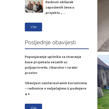
Redovni obilazak
zaposlenih žena u
projektu „ ...
Više
Posljednje obavijesti
Popunjavanje upitnika za stvaranje
baze projekata vezanih uz
poljoprivredu, ribarstvo i ruralni
prostor
Obavijest zainteresiranim korisnicima
– radionice o natječajima iz podmjere
4.1.
Više