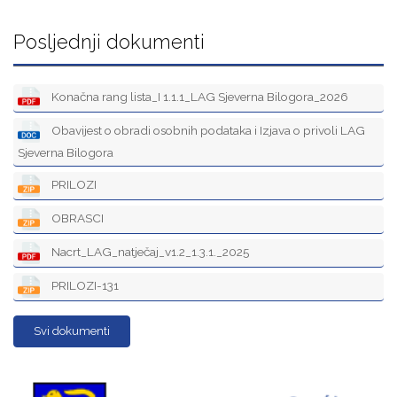
Posljednji dokumenti
Konačna rang lista_I 1.1.1_LAG Sjeverna Bilogora_2026
Obavijest o obradi osobnih podataka i Izjava o privoli LAG
Sjeverna Bilogora
PRILOZI
OBRASCI
Nacrt_LAG_natječaj_v1.2_1.3.1._2025
PRILOZI-131
Svi dokumenti