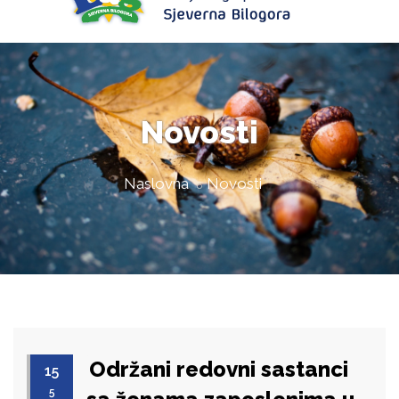
Novosti
Naslovna
Novosti
Održani redovni sastanci
15
5