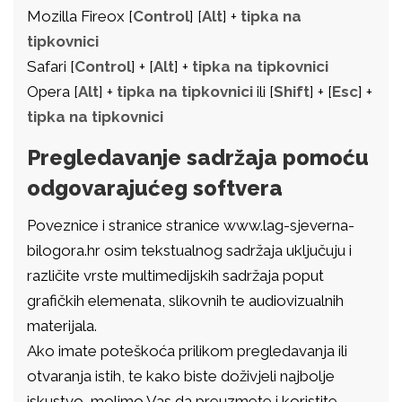
Mozilla Fireox [
Control
] [
Alt
] +
tipka na
tipkovnici
Safari [
Control
] + [
Alt
] +
tipka na tipkovnici
Opera [
Alt
] +
tipka na tipkovnici
ili [
Shift
] + [
Esc
] +
tipka na tipkovnici
Pregledavanje sadržaja pomoću
odgovarajućeg softvera
Poveznice i stranice stranice www.lag-sjeverna-
bilogora.hr osim tekstualnog sadržaja uključuju i
različite vrste multimedijskih sadržaja poput
grafičkih elemenata, slikovnih te audiovizualnih
materijala.
Ako imate poteškoća prilikom pregledavanja ili
otvaranja istih, te kako biste doživjeli najbolje
iskustvo, molimo Vas da preuzmete i koristite