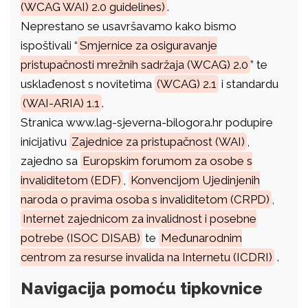
(WCAG WAI) 2.0 guidelines)
.
Neprestano se usavršavamo kako bismo
ispoštivali “
Smjernice za osiguravanje
pristupačnosti mrežnih sadržaja (WCAG) 2.0
” te
usklađenost s novitetima
(WCAG) 2.1
i standardu
(WAI-ARIA) 1.1
.
Stranica www.lag-sjeverna-bilogora.hr podupire
inicijativu
Zajednice za pristupačnost (WAI)
,
zajedno sa
Europskim forumom za osobe s
invaliditetom (EDF)
,
Konvencijom Ujedinjenih
naroda o pravima osoba s invaliditetom (CRPD)
,
Internet zajednicom za invalidnost i posebne
potrebe (ISOC DISAB)
te
Međunarodnim
centrom za resurse invalida na Internetu (ICDRI)
.
Navigacija pomoću tipkovnice