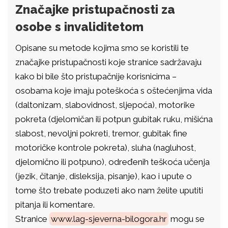
Značajke pristupačnosti za
osobe s invaliditetom
Opisane su metode kojima smo se koristili te
značajke pristupačnosti koje stranice sadržavaju
kako bi bile što pristupačnije korisnicima –
osobama koje imaju poteškoća s oštećenjima vida
(daltonizam, slabovidnost, sljepoća), motorike
pokreta (djelomičan ili potpun gubitak ruku, mišićna
slabost, nevoljni pokreti, tremor, gubitak fine
motoričke kontrole pokreta), sluha (nagluhost,
djelomično ili potpuno), određenih teškoća učenja
(jezik, čitanje, disleksija, pisanje), kao i upute o
tome što trebate poduzeti ako nam želite uputiti
pitanja ili komentare.
Stranice
www.lag-sjeverna-bilogora.hr
mogu se