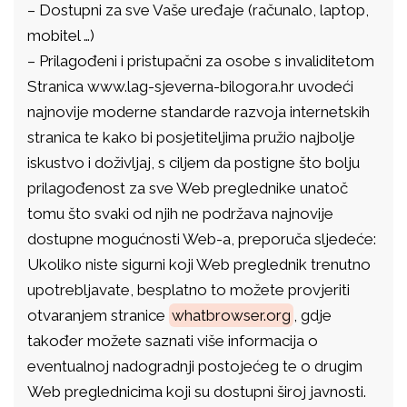
– Dostupni za sve Vaše uređaje (računalo, laptop,
mobitel …)
– Prilagođeni i pristupačni za osobe s invaliditetom
Stranica www.lag-sjeverna-bilogora.hr uvodeći
najnovije moderne standarde razvoja internetskih
stranica te kako bi posjetiteljima pružio najbolje
iskustvo i doživljaj, s ciljem da postigne što bolju
prilagođenost za sve Web preglednike unatoč
tomu što svaki od njih ne podržava najnovije
dostupne mogućnosti Web-a, preporuča sljedeće:
Ukoliko niste sigurni koji Web preglednik trenutno
upotrebljavate, besplatno to možete provjeriti
otvaranjem stranice
whatbrowser.org
, gdje
također možete saznati više informacija o
eventualnoj nadogradnji postojećeg te o drugim
Web preglednicima koji su dostupni široj javnosti.