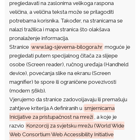
pregledavati na zaslonima velikoga raspona
veličina, a veličina teksta može se prilagoditi
potrebama korisnika. Također, na stranicama se
nalazi tražilica i mapa stranica što olakšava
pronalaženje informacija.
Stranice
www.lag-sjeverna-bilogora.hr
moguće je
pregledati putem specijalnog čitača za slijepe
osobe (Screen reader), ručnog uređaja (Handheld
device), povećanja slike na ekranu (Screen
magnifier) te spore ili ograničene povezivosti
(modem 56kb).
Vjerujemo da stranice zadovoljavaju ili premašuju
zahtjeve kriterija A definiranih u
smjernicama
Inicijative za pristupačnost na mreži
, a koje je
razvio
Konzorcij za svjetsku mrežu (World Wide
Web Consortium Web Accessibility Initiative