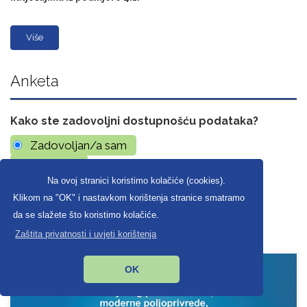
Više
Anketa
Kako ste zadovoljni dostupnošću podataka?
Zadovoljan/a sam
Ne znam
Na ovoj stranici koristimo kolačiće (cookies).
Nisam zadovoljan/a
Klikom na "OK" i nastavkom korištenja stranice smatramo
Rezultati
da se slažete što koristimo kolačiće.
Zaštita privatnosti i uvjeti korištenja
OK