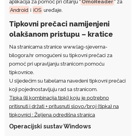
aplikacija za pomoć pri čitanju “
OmoReader
” za
Android
i
iOS
uređaje.
Tipkovni prečaci namijenjeni
olakšanom pristupu – kratice
Na stranicama stranice www.lag-sjeverna-
bilogora.hr omogućeni su tipkovni prečaci za
pomoć pri upravljanju stranicom pomoću
tipkovnice.
U sljedećim su tabelama navedeni tipkovni prečaci
koji pojednostavljuju rad sa stranicom.
Tipka (ili kombinacija tipki) koju je potrebno
pritisnuti i držati + pritusnuti slovo/broj (tipka) na
tipkovnici : Željena odredišna stranica
Operacijski sustav Windows