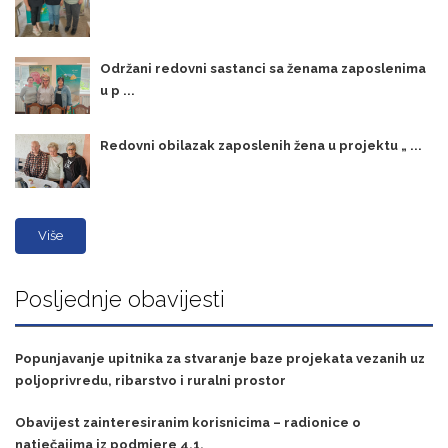
Održani redovni sastanci sa ženama zaposlenima
u p ...
Redovni obilazak zaposlenih žena u projektu „ ...
Više
Posljednje obavijesti
Popunjavanje upitnika za stvaranje baze projekata vezanih uz
poljoprivredu, ribarstvo i ruralni prostor
Obavijest zainteresiranim korisnicima – radionice o
natječajima iz podmjere 4.1.