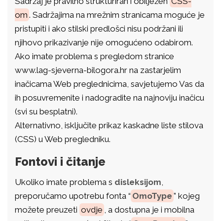
Sadržaj je pravilno strukturiran i obilježen
CSS-
om
. Sadržajima na mrežnim stranicama moguće je
pristupiti i ako stilski predlošci nisu podržani ili
njihovo prikazivanje nije omogućeno odabirom.
Ako imate problema s pregledom stranice
www.lag-sjeverna-bilogora.hr na zastarjelim
inačicama Web preglednicima, savjetujemo Vas da
ih posuvremenite i nadogradite na najnoviju inačicu
(svi su besplatni).
Alternativno, isključite prikaz kaskadne liste stilova
(CSS) u Web pregledniku.
Fontovi i čitanje
Ukoliko imate problema s
disleksijom
,
preporučamo upotrebu fonta “
OmoType
” kojeg
možete preuzeti
ovdje
, a dostupna je i mobilna