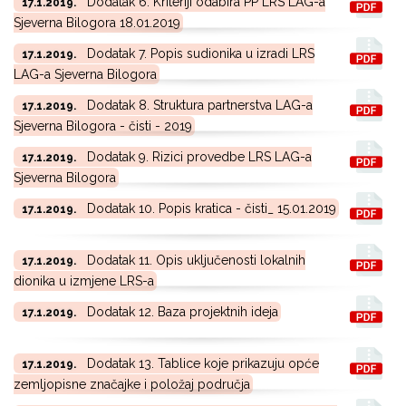
Dodatak 6. Kriteriji odabira PP LRS LAG-a
17.1.2019.
Sjeverna Bilogora 18.01.2019
Dodatak 7. Popis sudionika u izradi LRS
17.1.2019.
LAG-a Sjeverna Bilogora
Dodatak 8. Struktura partnerstva LAG-a
17.1.2019.
Sjeverna Bilogora - čisti - 2019
Dodatak 9. Rizici provedbe LRS LAG-a
17.1.2019.
Sjeverna Bilogora
Dodatak 10. Popis kratica - čisti_ 15.01.2019
17.1.2019.
Dodatak 11. Opis uključenosti lokalnih
17.1.2019.
dionika u izmjene LRS-a
Dodatak 12. Baza projektnih ideja
17.1.2019.
Dodatak 13. Tablice koje prikazuju opće
17.1.2019.
zemljopisne značajke i položaj područja