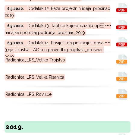
Dodatak 12. Baza projektnih ideja_prosinac
6.3.2020.
2019
Dodatak 13. Tablice koje prikazuju op ••••
6.3.2020.
načajke i položaj područja_prosinac 2019
Dodatak 14. Povijest organizacije i dosa ••••
6.3.2020.
3;nja iskustva LAG-a u provedbi projekata_prosinac
2019
Radionica_LRS_Veliko Trojstvo
Radionica_LRS_Velika Pisanica
Radionica_LRS_Rovišće
2019.