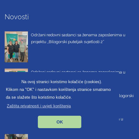
Novosti
Održani redovni sastanci sa ženama zaposlenima u
projektu „Bilogorski puteljak svjetlosti 2“
Održani redovni sastanci sa ženama zaposlenima u
projektu „Bilogorski puteljak svjetlosti 2“
Na ovoj stranici koristimo kolačiće (cookies).
Klikom na "OK" i nastavkom korištenja stranice smatramo
Redovni obilazak zaposlenih žena u projektu „Bilogorski
da se slažete što koristimo kolačiće.
puteljak svjetlosti 2“
Zaštita privatnosti i uvjeti korištenja
Održani redovni sastanci sa zaposlenim ženama u
OK
projektu „Bilogorski puteljak svjetlosti 2“